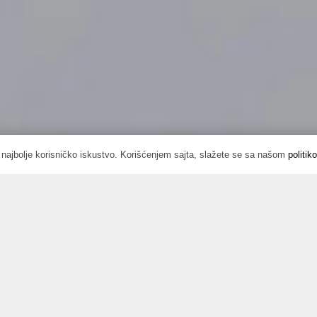
o najbolje korisničko iskustvo. Korišćenjem sajta, slažete se sa našom
politik
ranje prostora s karakterom
 naše realistične 3D renderinge. Naš dizajn enterijera pr
prostor koji se oseća jedinstveno vašim