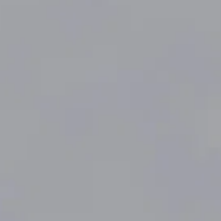
 u
vanja,
trukture
 renderi
stvo.