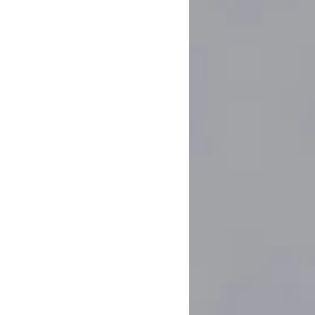
Pretvaranje ideja
vizuelna remek-
dela
U Mensch-u, naši 3D dizajneri su majstori rendero
vešti u oblikovanju jednostavnih oblika u složene s
sa besprekornom preciznošću. Naši životopisni 3D
oživljavaju ideje, nudeći neuporedivo vizuelno isku
Usluge