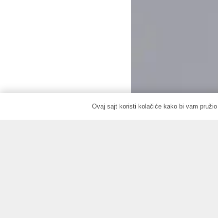
Ovaj sajt koristi kolačiće kako bi vam pruži
Dizajn enterijera: Krei
Vizualizujte unutrašnju lepotu vašeg prostora uz
estetiku s funkcionalnošću kako bismo kreirali 