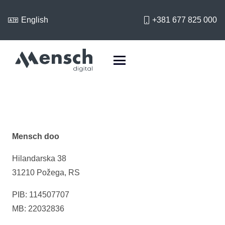
English
+381 677 825 000
Mensch doo
Hilandarska 38
31210 Požega, RS
PIB:
114507707
MB:
22032836