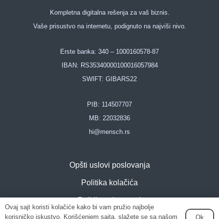
Kompletna digitalna rešenja za vaš biznis.
Vaše prisustvo na internetu, podignuto na najviši nivo.
Erste banka: 340 – 1000160578-87
IBAN: RS35340000100016057984
SWIFT: GIBARS22
PIB:
114507707
MB:
22032836
hi@mensch.rs
Opšti uslovi poslovanja
Politika kolačića
Politika privatnosti
Ovaj sajt koristi kolačiće kako bi vam pružio najbolje
korisničko iskustvo. Korišćenjem sajta, slažete se sa našom
Ok
Sitemap