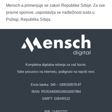
Mensch-a primenjuje se zakon Republike Srbije. Za sve
pravne sporove, uspostavlja se nadležnost suda u
Požegi, Republika Srbija.
Kompletna digitalna rešenja za vaš biznis.
Vaše prisustvo na internetu, podignuto na najviši nivo.
Erste banka: 340 – 1000160578-87
IBAN: RS35340000100016057984
SWIFT: GIBARS22
PIB:
114507707