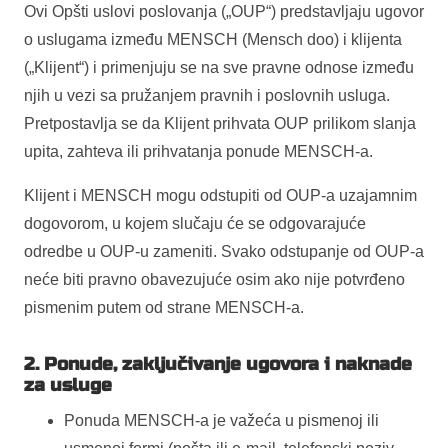
Ovi Opšti uslovi poslovanja („OUP“) predstavljaju ugovor
o uslugama između MENSCH (Mensch doo) i klijenta
(„Klijent“) i primenjuju se na sve pravne odnose između
njih u vezi sa pružanjem pravnih i poslovnih usluga.
Pretpostavlja se da Klijent prihvata OUP prilikom slanja
upita, zahteva ili prihvatanja ponude MENSCH-a.
Klijent i MENSCH mogu odstupiti od OUP-a uzajamnim
dogovorom, u kojem slučaju će se odgovarajuće
odredbe u OUP-u zameniti. Svako odstupanje od OUP-a
neće biti pravno obavezujuće osim ako nije potvrđeno
pismenim putem od strane MENSCH-a.
2. Ponude, zaključivanje ugovora i naknade
za usluge
Ponuda MENSCH-a je važeća u pismenoj ili