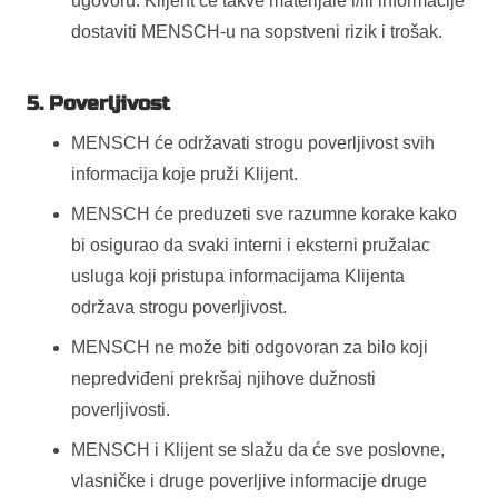
ugovoru. Klijent će takve materijale i/ili informacije
dostaviti MENSCH-u na sopstveni rizik i trošak.
5. Poverljivost
MENSCH će održavati strogu poverljivost svih
informacija koje pruži Klijent.
MENSCH će preduzeti sve razumne korake kako
bi osigurao da svaki interni i eksterni pružalac
usluga koji pristupa informacijama Klijenta
održava strogu poverljivost.
MENSCH ne može biti odgovoran za bilo koji
nepredviđeni prekršaj njihove dužnosti
poverljivosti.
MENSCH i Klijent se slažu da će sve poslovne,
vlasničke i druge poverljive informacije druge