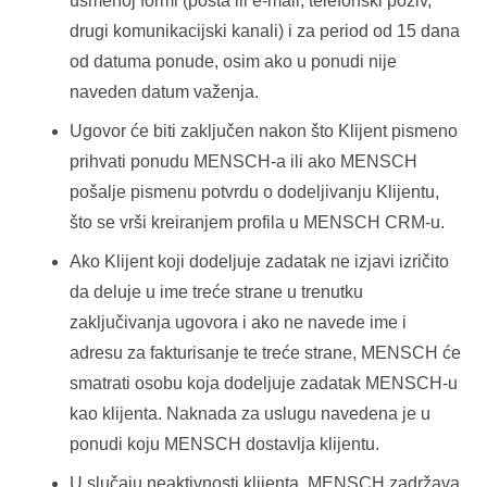
usmenoj formi (pošta ili e-mail, telefonski poziv,
drugi komunikacijski kanali) i za period od 15 dana
od datuma ponude, osim ako u ponudi nije
naveden datum važenja.
Ugovor će biti zaključen nakon što Klijent pismeno
prihvati ponudu MENSCH-a ili ako MENSCH
pošalje pismenu potvrdu o dodeljivanju Klijentu,
što se vrši kreiranjem profila u MENSCH CRM-u.
Ako Klijent koji dodeljuje zadatak ne izjavi izričito
da deluje u ime treće strane u trenutku
zaključivanja ugovora i ako ne navede ime i
adresu za fakturisanje te treće strane, MENSCH će
smatrati osobu koja dodeljuje zadatak MENSCH-u
kao klijenta. Naknada za uslugu navedena je u
ponudi koju MENSCH dostavlja klijentu.
U slučaju neaktivnosti klijenta, MENSCH zadržava