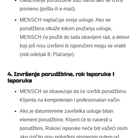
Otkazivanje porudžbine važi samo ako se izvrši
pismeno (pošta ili e-mail).
MENSCH naplaćuje svoje usluge. Ako se
porudžbina otkaže tokom pružanja usluge,
MENSCH će pružiti do tada obavljeni rad, a delovi
koji još nisu izvršeni ili isporučeni mogu se vratiti
(vidi odeljak 8: Plaćanje).
4. Izvršenje porudžbine, rok isporuke i
isporuke
MENSCH se obavezuje da će izvršiti porudžbinu
Klijenta na kompetentan i profesionalan način.
Ako je datum/vreme završetka usluge bitan
element porudžbine, Klijent će to navesti u
porudžbini. Rokovi isporuke neće biti važeći osim
ako izričito nisu potvrđeni pismenim putem od